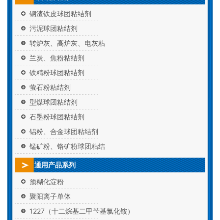
钢渣铁皮球团粘结剂
污泥球团粘结剂
转炉灰、高炉灰、电灰粘
兰炭、焦粉粘结剂
铁精粉球团粘结剂
萤石粉粘结剂
型煤球团粘结剂
石墨粉球团粘结剂
铝粉、合金球团粘结剂
锰矿粉、铬矿粉球团粘结
通用产品系列
预糊化淀粉
聚阳离子单体
1227（十二烷基二甲苄基氯化铵）