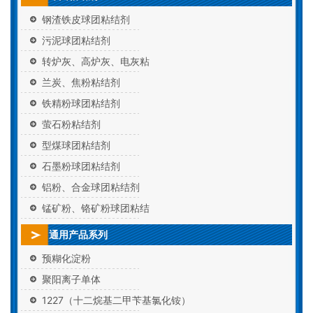
钢渣铁皮球团粘结剂
污泥球团粘结剂
转炉灰、高炉灰、电灰粘
兰炭、焦粉粘结剂
铁精粉球团粘结剂
萤石粉粘结剂
型煤球团粘结剂
石墨粉球团粘结剂
铝粉、合金球团粘结剂
锰矿粉、铬矿粉球团粘结
通用产品系列
预糊化淀粉
聚阳离子单体
1227（十二烷基二甲苄基氯化铵）