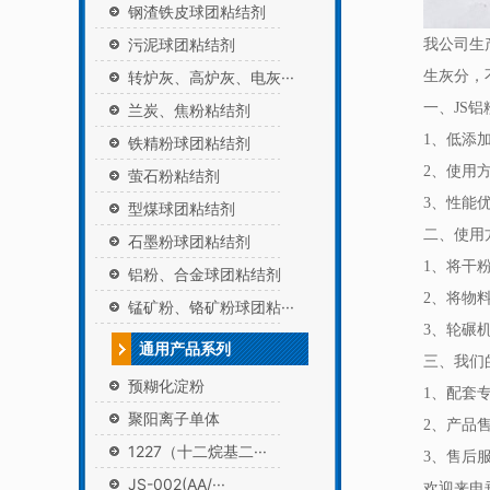
钢渣铁皮球团粘结剂
污泥球团粘结剂
我公司生
转炉灰、高炉灰、电灰···
生灰分，
一、JS
兰炭、焦粉粘结剂
1、低添
铁精粉球团粘结剂
2、使用
萤石粉粘结剂
3、性能
型煤球团粘结剂
二、使用
石墨粉球团粘结剂
1、将干
铝粉、合金球团粘结剂
2、将物
锰矿粉、铬矿粉球团粘···
3、轮碾
通用产品系列
三、我们
预糊化淀粉
1、配套
聚阳离子单体
2、产品
1227（十二烷基二···
3、售后
JS-002(AA/···
欢迎来电垂