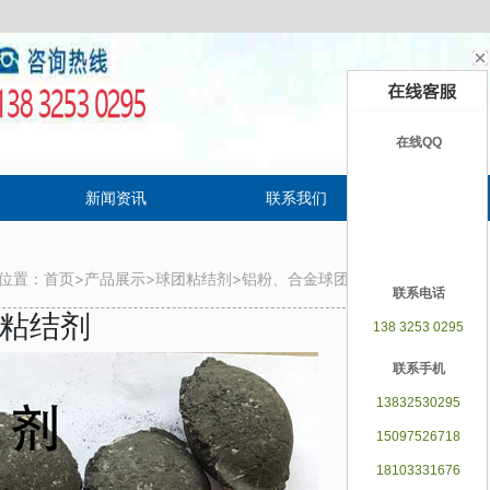
在线QQ
新闻资讯
联系我们
EN
位置：
首页
>
产品展示
>
球团粘结剂
>
铝粉、合金球团粘结剂
联系电话
团粘结剂
138 3253 0295
联系手机
13832530295
15097526718
18103331676