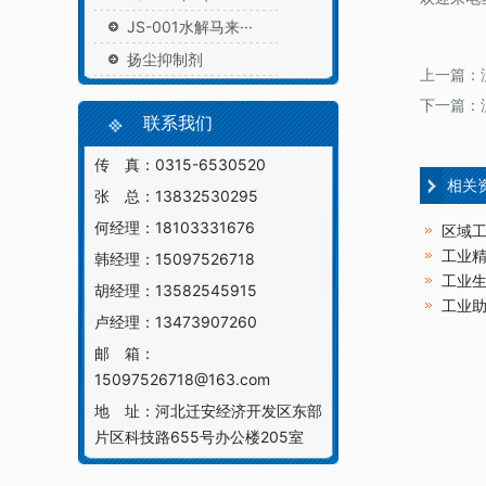
JS-001水解马来···
扬尘抑制剂
上一篇：
下一篇：
联系我们
传 真：0315-6530520
相关
张 总：13832530295
何经理：18103331676
区域工
工业精
韩经理：15097526718
工业生
胡经理：13582545915
工业助
卢经理：13473907260
邮 箱：
15097526718@163.com
地 址：河北迁安经济开发区东部
片区科技路655号办公楼205室