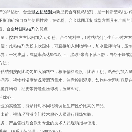
产的JS铝粉、合金
球团粘结剂
为新型复合有机粘结剂，是一种新型粘结力
不影响矿粉自身的使用性质，在铝粉、合金球团压制成型方面具有广阔的
铝粉、合金
球团粘结剂
的优点
加量：按3%左右比例加入到铝粉、合金物料中，1吨粘结剂可生产30吨左
方便：此粘结剂为粉末状固体，可直接加入到物料中，加水搅拌均匀，压
优异：一次成型，成型率高达95%以上，湿球2米高下落不散，自然干燥或
方法：
粉粘结剂按配比均匀加入物料中，根据物料粒度，比表面积，粘合剂加入
料润湿，视物料湿度情况喷洒适量水。注意控制湿度。如物料太湿则容易
机搅拌均匀，经皮带传送至压球机，压球即可。
的优势：
专业的实验室，能够针对不同物料调配生产性价比高的产品。
售出前，视情况可派专门技术服务人员进行现场实验。
服务，产品售出后会派出专业的技术人员现场指导使用。
询，联系人韩经理：15097526718