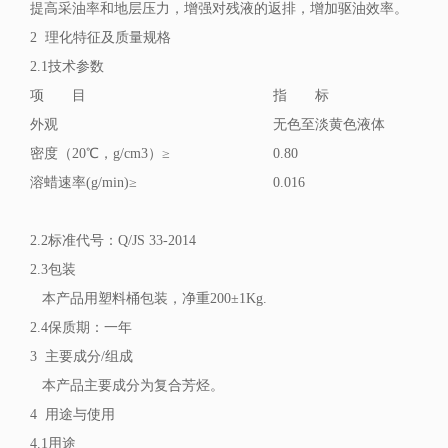
提高采油率和地层压力，增强对残液的返排，增加驱油效率。
2 理化特征及质量规格
2.1技术参数
项 目
指 标
外观
无色至淡黄色液体
密度（20℃，g/cm3）≥
0.80
溶蜡速率(g/min)≥
0.016
2.2标准代号：Q/JS 33-2014
2.3包装
本产品用塑料桶包装，净重200±1Kg.
2.4保质期：一年
3 主要成分/组成
本产品主要成分为复合芳烃。
4 用途与使用
4.1用途