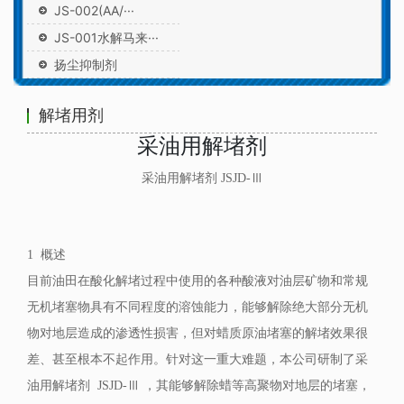
JS-002(AA/···
JS-001水解马来···
扬尘抑制剂
解堵用剂
采油用解堵剂
采油用解堵剂 JSJD-Ⅲ
1 概述
目前油田在酸化解堵过程中使用的各种酸液对油层矿物和常规
无机堵塞物具有不同程度的溶蚀能力，能够解除绝大部分无机
物对地层造成的渗透性损害，但对蜡质原油堵塞的解堵效果很
差、甚至根本不起作用。针对这一重大难题，本公司研制了采
油用解堵剂 JSJD-Ⅲ ，其能够解除蜡等高聚物对地层的堵塞，