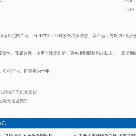
%）
≥5.0
≥50%
适用范围广泛，当PH在3.5-11时效果均很理想。该产品可与JS-205配
毒性、无腐蚀性，使用时注意防护，避免渐到眼睛和皮肤上，一旦渐到
，每桶25kg，贮存期为一年。
转炉浊环无机絮凝剂
压泥专用凝聚剂
资讯
业升级提速 本地化专用助剂···
工业生产精细化升级 场景适配型