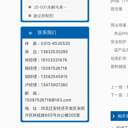
pH值（1
JS-001水解马来···
固含量
扬尘抑制剂
用法用量
联系我们
本品PH值
安全防护
传 真：0315-6530520
该产品无
张 总：13832530295
包装贮存
何经理：18103331676
塑料桶装
韩经理：15097526718
胡经理：13582545915
卢经理：13473907260
上一篇：
邮 箱：
下一篇：
15097526718@163.com
地 址：河北迁安经济开发区东部
片区科技路655号办公楼205室
相关
区域工