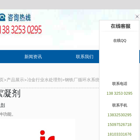
在线QQ
新闻资讯
联系我们
EN
页
>
产品展示
>
冶金行业水处理剂
>
钢铁厂循环水系统专用其
联系电话
絮凝剂
138 3253 0295
凝剂
联系手机
种功能。
13832530295
15097526718
18103331676