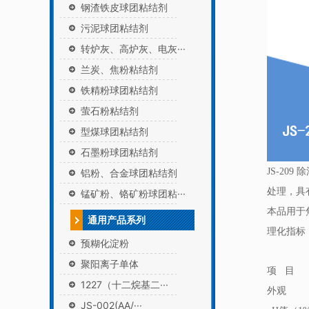
钢渣铁皮球团粘结剂
污泥球团粘结剂
转炉灰、高炉灰、电灰···
兰炭、焦粉粘结剂
铁精粉球团粘结剂
萤石粉粘结剂
型煤球团粘结剂
石墨粉球团粘结剂
JS-2
铝粉、合金球团粘结剂
处理，具
锰矿粉、铬矿粉球团粘···
本品用于
通用产品系列
理化指标
预糊化淀粉
聚阳离子单体
项 目
1227（十二烷基二···
外观
JS-002(AA/···